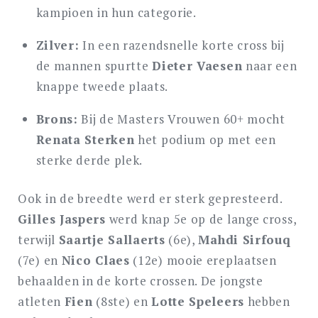
kampioen in hun categorie.
Zilver:
In een razendsnelle korte cross bij
de mannen spurtte
Dieter Vaesen
naar een
knappe tweede plaats.
Brons:
Bij de Masters Vrouwen 60+ mocht
Renata Sterken
het podium op met een
sterke derde plek.
Ook in de breedte werd er sterk gepresteerd.
Gilles Jaspers
werd knap 5e op de lange cross,
terwijl
Saartje Sallaerts
(6e),
Mahdi Sirfouq
(7e) en
Nico Claes
(12e) mooie ereplaatsen
behaalden in de korte crossen. De jongste
atleten
Fien
(8ste) en
Lotte Speleers
hebben