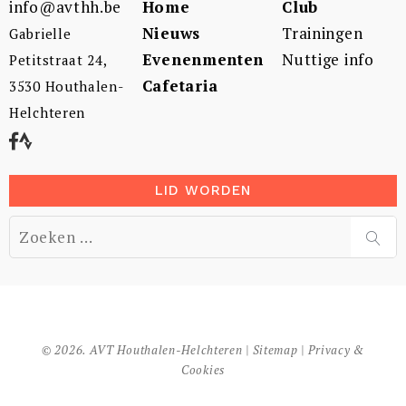
info@avthh.be
Home
Club
Nieuws
Trainingen
Gabrielle
Evenenmenten
Nuttige info
Petitstraat 24,
Cafetaria
3530 Houthalen-
Helchteren
LID WORDEN
Zoek
naar:
ZOE
© 2026. AVT Houthalen-Helchteren |
Sitemap
|
Privacy &
Cookies