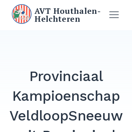
Ga
AVT Houthalen-
naar
Helchteren
de
ME
inhoud
EXPAND
DROPDO
EXPAND
Provinciaal
DROPDO
Kampioenschap
EXPAND
DROPDO
VeldloopSneeuw