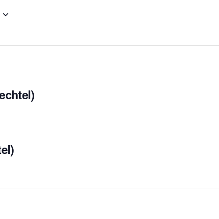
chtel)
el)