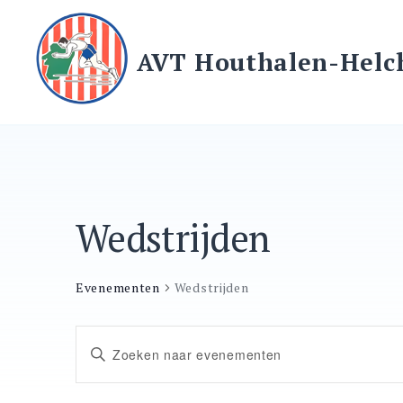
Ga
naar
AVT Houthalen-Helc
de
inhoud
Wedstrijden
Evenementen
Wedstrijden
Evenementen
Vul
een
keyword
in.
Zoeken
Zoek