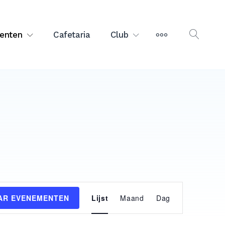
MEER
enten
Cafetaria
Club
OPEN
ZOEK
Evenement
AR EVENEMENTEN
Lijst
Maand
Dag
weergaven