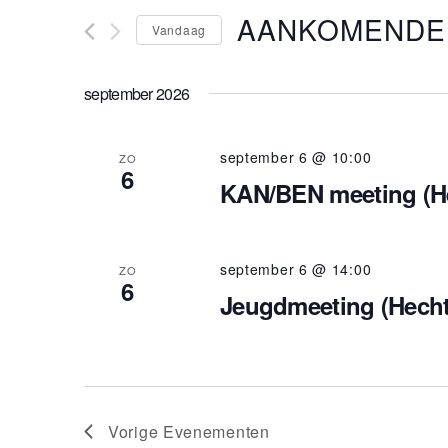
voor
AANKOMENDE
Evenementen
Vandaag
en
met
keyword.
Selecteer
een
datum.
weergeven
september 2026
navigatie
september 6 @ 10:00
ZO
6
KAN/BEN meeting (He
september 6 @ 14:00
ZO
6
Jeugdmeeting (Hecht
Vorige
Evenementen