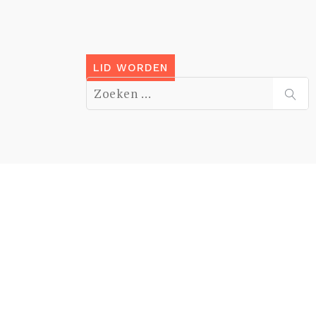
LID WORDEN
Zoek
naar:
ZOE