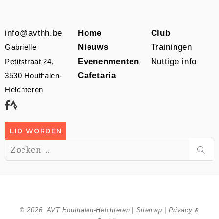
info@avthh.be
Home
Club
Nieuws
Trainingen
Gabrielle
Evenenmenten
Nuttige info
Petitstraat 24,
Cafetaria
3530 Houthalen-
Helchteren
LID WORDEN
Zoek
naar:
ZOE
© 2026. AVT Houthalen-Helchteren |
Sitemap
|
Privacy &