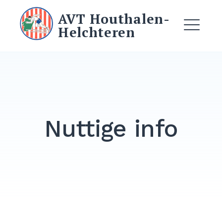
Ga
AVT Houthalen-
naar
Helchteren
de
ME
inhoud
EXPAND
DROPDO
EXPAND
Nuttige info
DROPDO
DROPDOWN
EXPAND