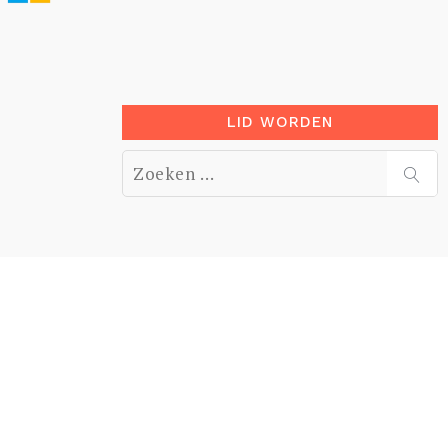
LID WORDEN
Zoek
naar:
ZOE