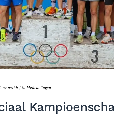
oor
avthh
in
Mededelingen
nciaal Kampioensch