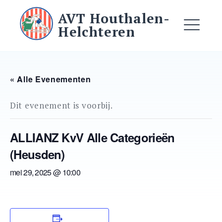
Ga
AVT Houthalen-
naar
Helchteren
de
ME
inhoud
« Alle Evenementen
EXPAND
DROPDO
Dit evenement is voorbij.
EXPAND
DROPDO
ALLIANZ KvV Alle Categorieën
(Heusden)
mei 29, 2025 @ 10:00
EXPAND
DROPDO