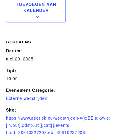
TOEVOEGEN AAN
Zoek
KALENDER
naar:
ZOEKEN
GEGEVENS
Datum:
mei 29, 2025
Tijd:
10:00
Evenement Categorie:
Externe wedstrijden
Site:
https://www.atletiek.nu/wedstrijden/#{c:BE,s:kvv,e:
[in,out],pdst:0,r:[],cat:[],events:
[],sd:-30610227208,ed:-30610227208}